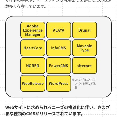
数多く存在しています。
Adobe
Experience
ALAYA
Drupal
Manager
Movable
HeartCore
infoCMS
Type
NOREN
PowerCMS
sitecore
CMS名称はアルフ
WebRelease
WordPress
ァベット順にて記
載
Webサイトに求められるニーズの複雑化に伴い、さまざ
まな種類のCMSがリリースされています。