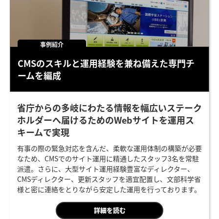
事例紹介
CMSのスキルと
運用経験を兼ね備えた
専門チ
ームを編成
省庁からの多岐にわたる情報を幅広いステーク
ホルダーへ届けるためのWebサイトを運用ス
キームで実現
有事の際の緊急対応を含んだ、柔軟な運用体制の構築が必要
なため、CMSでのサイト運用に精通したスタッフ3名を常駐
派遣。さらに、大型サイト運用経験豊富なディレクター、
CMSディレクター、更新スタッフを適宜配置し、文部科学省
様と密に連絡をとりながら安定した運用を行っております。
詳細を読む